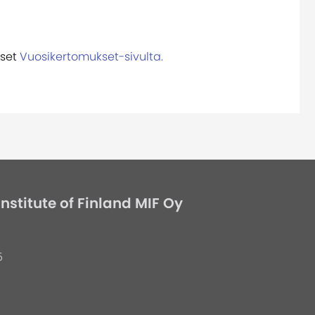
kset
Vuosikertomukset-sivulta.
stitute of Finland MIF Oy
5