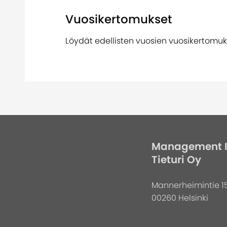
Vuosikertomukset
Löydät edellisten vuosien vuosikertomu
Management In
Tieturi Oy
Mannerheimintie 1
00260 Helsinki