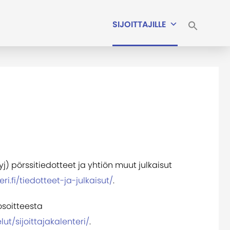
SIJOITTAJILLE
j) pörssitiedotteet ja yhtiön muut julkaisut
eri.fi/tiedotteet-ja-julkaisut/
.
osoitteesta
elut/sijoittajakalenteri/
.