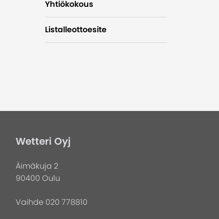
Yhtiökokous
Listalleottoesite
Wetteri Oyj
Äimäkuja 2
90400 Oulu
Vaihde 020 778810