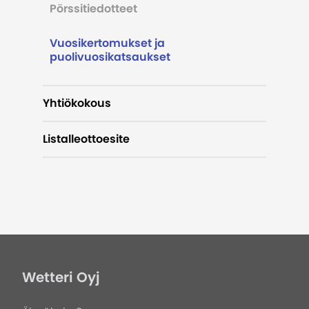
Pörssitiedotteet
Vuosikertomukset ja
puolivuosikatsaukset
Yhtiökokous
Listalleottoesite
Wetteri Oyj